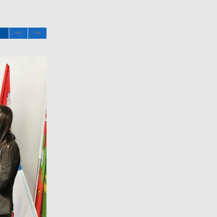
<<
>>