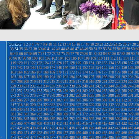
Obrázky:
1
2
3
4
5
6
7
8
9
10
11
12
13
14
15
16
17
18
19
20
21
22
23
24
25
26
27
28
2
33
34
35
36
37
38
39
40
41
42
43
44
45
46
47
48
49
50
51
52
53
54
55
56
57
58
59
6
64
65
66
67
68
69
70
71
72
73
74
75
76
77
78
79
80
81
82
83
84
85
86
87
88
89
90
9
95
96
97
98
99
100
101
102
103
104
105
106
107
108
109
110
111
112
113
114
115
1
119
120
121
122
123
124
125
126
127
128
129
130
131
132
133
134
135
136
137
13
141
142
143
144
145
146
147
148
149
150
151
152
153
154
155
156
157
158
159
16
163
164
165
166
167
168
169
170
171
172
173
174
175
176
177
178
179
180
181
18
185
186
187
188
189
190
191
192
193
194
195
196
197
198
199
200
201
202
203
20
207
208
209
210
211
212
213
214
215
216
217
218
219
220
221
222
223
224
225
22
229
230
231
232
233
234
235
236
237
238
239
240
241
242
243
244
245
246
247
24
251
252
253
254
255
256
257
258
259
260
261
262
263
264
265
266
267
268
269
27
273
274
275
276
277
278
279
280
281
282
283
284
285
286
287
288
289
290
291
29
295
296
297
298
299
300
301
302
303
304
305
306
307
308
309
310
311
312
313
31
317
318
319
320
321
322
323
324
325
326
327
328
329
330
331
332
333
334
335
33
339
340
341
342
343
344
345
346
347
348
349
350
351
352
353
354
355
356
357
35
361
362
363
364
365
366
367
368
369
370
371
372
373
374
375
376
377
378
379
38
383
384
385
386
387
388
389
390
391
392
393
394
395
396
397
398
399
400
401
40
405
406
407
408
409
410
411
412
413
414
415
416
417
418
419
420
421
422
423
42
427
428
429
430
431
432
433
434
435
436
437
438
439
440
441
442
443
444
445
44
449
450
451
452
453
454
455
456
457
458
459
460
461
462
463
464
465
466
467
46
<<
471
472
473
474
475
476
477
478
479
480
481
482
483
484
485
486
487
488
489
49