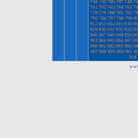
744
745
746
747
748
7
761
762
763
764
765
7
778
779
780
781
782
7
795
796
797
798
799
8
812
813
814
815
816
8
829
830
831
832
833
8
846
847
848
849
850
8
863
864
865
866
867
8
880
881
882
883
884
8
897
898
899
900
901
9
914
www.