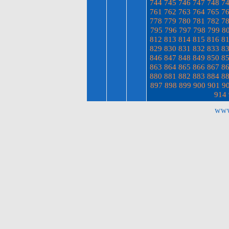
744
745
746
747
748
7
761
762
763
764
765
7
778
779
780
781
782
7
795
796
797
798
799
8
812
813
814
815
816
8
829
830
831
832
833
8
846
847
848
849
850
8
863
864
865
866
867
8
880
881
882
883
884
8
897
898
899
900
901
9
914
www.