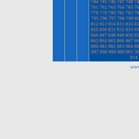
744
745
746
747
748
7
761
762
763
764
765
7
778
779
780
781
782
7
795
796
797
798
799
8
812
813
814
815
816
8
829
830
831
832
833
8
846
847
848
849
850
8
863
864
865
866
867
8
880
881
882
883
884
8
897
898
899
900
901
9
914
www.