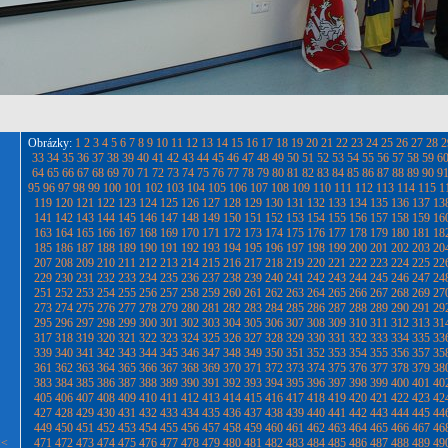
Obrázky:
1
2
3
4
5
6
7
8
9
10
11
12
13
14
15
16
17
18
19
20
21
22
23
24
25
26
27
28
2
33
34
35
36
37
38
39
40
41
42
43
44
45
46
47
48
49
50
51
52
53
54
55
56
57
58
59
6
64
65
66
67
68
69
70
71
72
73
74
75
76
77
78
79
80
81
82
83
84
85
86
87
88
89
90
9
95
96
97
98
99
100
101
102
103
104
105
106
107
108
109
110
111
112
113
114
115
1
119
120
121
122
123
124
125
126
127
128
129
130
131
132
133
134
135
136
137
13
141
142
143
144
145
146
147
148
149
150
151
152
153
154
155
156
157
158
159
16
163
164
165
166
167
168
169
170
171
172
173
174
175
176
177
178
179
180
181
18
185
186
187
188
189
190
191
192
193
194
195
196
197
198
199
200
201
202
203
20
207
208
209
210
211
212
213
214
215
216
217
218
219
220
221
222
223
224
225
22
229
230
231
232
233
234
235
236
237
238
239
240
241
242
243
244
245
246
247
24
251
252
253
254
255
256
257
258
259
260
261
262
263
264
265
266
267
268
269
27
273
274
275
276
277
278
279
280
281
282
283
284
285
286
287
288
289
290
291
29
295
296
297
298
299
300
301
302
303
304
305
306
307
308
309
310
311
312
313
31
317
318
319
320
321
322
323
324
325
326
327
328
329
330
331
332
333
334
335
33
339
340
341
342
343
344
345
346
347
348
349
350
351
352
353
354
355
356
357
35
361
362
363
364
365
366
367
368
369
370
371
372
373
374
375
376
377
378
379
38
383
384
385
386
387
388
389
390
391
392
393
394
395
396
397
398
399
400
401
40
405
406
407
408
409
410
411
412
413
414
415
416
417
418
419
420
421
422
423
42
427
428
429
430
431
432
433
434
435
436
437
438
439
440
441
442
443
444
445
44
449
450
451
452
453
454
455
456
457
458
459
460
461
462
463
464
465
466
467
46
<<
471
472
473
474
475
476
477
478
479
480
481
482
483
484
485
486
487
488
489
49