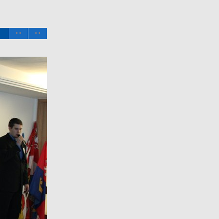
<<
>>