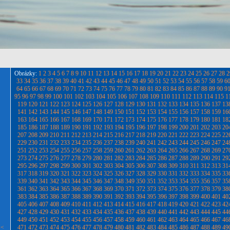
Obrázky:
1
2
3
4
5
6
7
8
9
10
11
12
13
14
15
16
17
18
19
20
21
22
23
24
25
26
27
28
2
33
34
35
36
37
38
39
40
41
42
43
44
45
46
47
48
49
50
51
52
53
54
55
56
57
58
59
6
64
65
66
67
68
69
70
71
72
73
74
75
76
77
78
79
80
81
82
83
84
85
86
87
88
89
90
9
95
96
97
98
99
100
101
102
103
104
105
106
107
108
109
110
111
112
113
114
115
1
119
120
121
122
123
124
125
126
127
128
129
130
131
132
133
134
135
136
137
13
141
142
143
144
145
146
147
148
149
150
151
152
153
154
155
156
157
158
159
16
163
164
165
166
167
168
169
170
171
172
173
174
175
176
177
178
179
180
181
18
185
186
187
188
189
190
191
192
193
194
195
196
197
198
199
200
201
202
203
20
207
208
209
210
211
212
213
214
215
216
217
218
219
220
221
222
223
224
225
22
229
230
231
232
233
234
235
236
237
238
239
240
241
242
243
244
245
246
247
24
251
252
253
254
255
256
257
258
259
260
261
262
263
264
265
266
267
268
269
27
273
274
275
276
277
278
279
280
281
282
283
284
285
286
287
288
289
290
291
29
295
296
297
298
299
300
301
302
303
304
305
306
307
308
309
310
311
312
313
31
317
318
319
320
321
322
323
324
325
326
327
328
329
330
331
332
333
334
335
33
339
340
341
342
343
344
345
346
347
348
349
350
351
352
353
354
355
356
357
35
361
362
363
364
365
366
367
368
369
370
371
372
373
374
375
376
377
378
379
38
383
384
385
386
387
388
389
390
391
392
393
394
395
396
397
398
399
400
401
40
405
406
407
408
409
410
411
412
413
414
415
416
417
418
419
420
421
422
423
42
427
428
429
430
431
432
433
434
435
436
437
438
439
440
441
442
443
444
445
44
449
450
451
452
453
454
455
456
457
458
459
460
461
462
463
464
465
466
467
46
<<
471
472
473
474
475
476
477
478
479
480
481
482
483
484
485
486
487
488
489
49