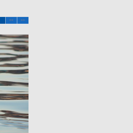
<<
>>